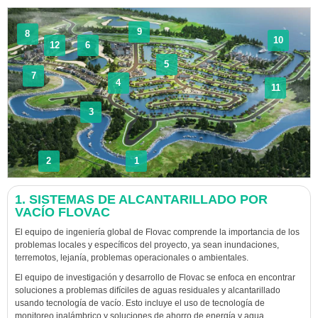
9
8
10
12
6
5
7
4
11
3
2
1
1. SISTEMAS DE ALCANTARILLADO POR
VACÍO FLOVAC
El equipo de ingeniería global de Flovac comprende la importancia de los
problemas locales y específicos del proyecto, ya sean inundaciones,
terremotos, lejanía, problemas operacionales o ambientales.
El equipo de investigación y desarrollo de Flovac se enfoca en encontrar
soluciones a problemas difíciles de aguas residuales y alcantarillado
usando tecnología de vacío. Esto incluye el uso de tecnología de
monitoreo inalámbrico y soluciones de ahorro de energía y agua.