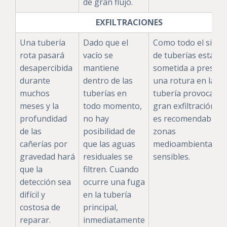
de gran flujo.
EXFILTRACIONES
Una tubería
Dado que el
Como todo el siste
rota pasará
vacío se
de tuberías está
desapercibida
mantiene
sometida a presión
durante
dentro de las
una rotura en la
muchos
tuberías en
tubería provocará 
meses y la
todo momento,
gran exfiltración. N
profundidad
no hay
es recomendable p
de las
posibilidad de
zonas
cañerías por
que las aguas
medioambientalme
gravedad hará
residuales se
sensibles.
que la
filtren. Cuando
detección sea
ocurre una fuga
difícil y
en la tubería
costosa de
principal,
reparar.
inmediatamente