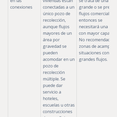
en las
viviendas están
se trata de una cas
conexiones
conectadas a un
grande o se prevén
único pozo de
flujos comerciales,
recolección,
entonces se
aunque flujos
necesitará una bo
mayores de un
con mayor capacida
área por
No recomendada p
gravedad se
zonas de acampada
pueden
situaciones con
acomodar en un
grandes flujos.
pozo de
recolección
múltiple. Se
puede dar
servicio a
hoteles,
escuelas u otras
construcciones