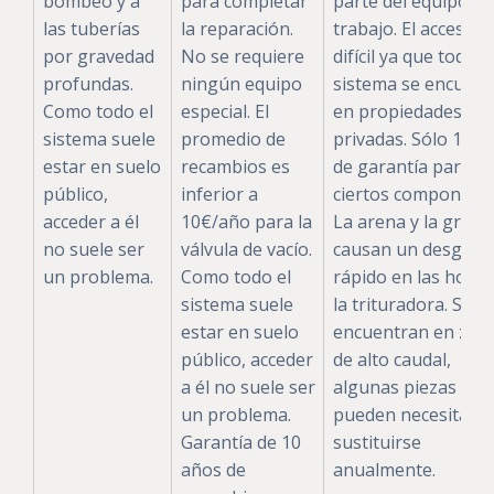
bombeo y a
para completar
parte del equipo de
las tuberías
la reparación.
trabajo. El acceso e
por gravedad
No se requiere
difícil ya que todo e
profundas.
ningún equipo
sistema se encuent
Como todo el
especial. El
en propiedades
sistema suele
promedio de
privadas. Sólo 1 añ
estar en suelo
recambios es
de garantía para
público,
inferior a
ciertos componente
acceder a él
10€/año para la
La arena y la gravil
no suele ser
válvula de vacío.
causan un desgast
un problema.
Como todo el
rápido en las hojas
sistema suele
la trituradora. Si se
estar en suelo
encuentran en zon
público, acceder
de alto caudal,
a él no suele ser
algunas piezas
un problema.
pueden necesitar
Garantía de 10
sustituirse
años de
anualmente.