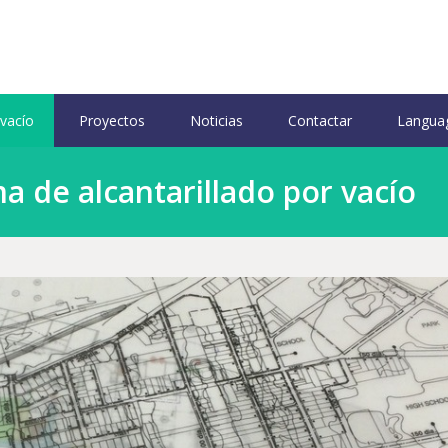
 vacío
Proyectos
Noticias
Contactar
Langua
a de alcantarillado por vacío