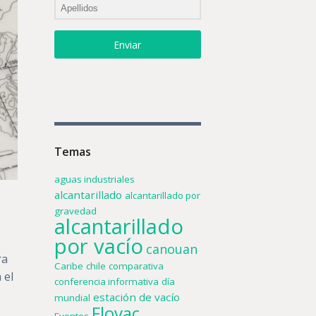
Enviar
Temas
aguas industriales
alcantarillado
alcantarillado por
gravedad
alcantarillado
por vacío
canouan
ra
Caribe
chile
comparativa
 el
conferencia informativa
día
estación de vacío
mundial
Flovac