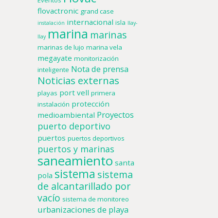
Eventos
flovactronic
grand case
internacional
isla
instalación
llay-
marina
marinas
llay
marinas de lujo
marina vela
megayate
monitorización
Nota de prensa
inteligente
Noticias externas
port vell
playas
primera
protección
instalación
Proyectos
medioambiental
puerto deportivo
puertos
puertos deportivos
puertos y marinas
saneamiento
santa
sistema
sistema
pola
de alcantarillado por
vacío
sistema de monitoreo
urbanizaciones de playa