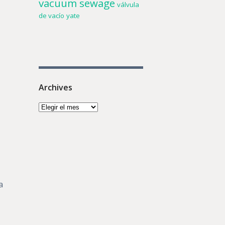
vacuum sewage
válvula
de vacío
yate
Archives
a