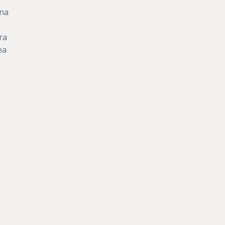
una
ra
ea