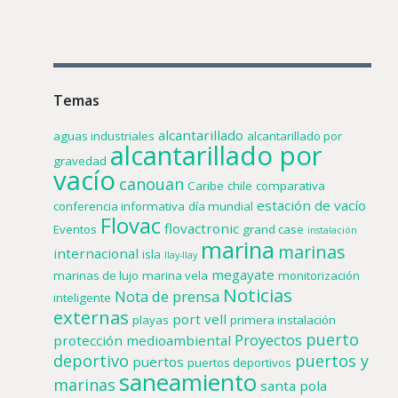
Temas
alcantarillado
aguas industriales
alcantarillado por
alcantarillado por
gravedad
vacío
canouan
Caribe
chile
comparativa
estación de vacío
conferencia informativa
día mundial
Flovac
flovactronic
Eventos
grand case
instalación
marina
marinas
internacional
isla
llay-llay
megayate
marinas de lujo
marina vela
monitorización
Noticias
Nota de prensa
inteligente
externas
port vell
playas
primera instalación
puerto
Proyectos
protección medioambiental
deportivo
puertos y
puertos
puertos deportivos
saneamiento
marinas
santa pola