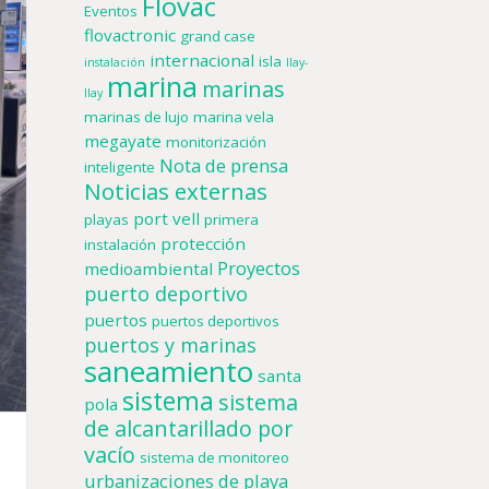
Flovac
Eventos
flovactronic
grand case
internacional
isla
instalación
llay-
marina
marinas
llay
marinas de lujo
marina vela
megayate
monitorización
Nota de prensa
inteligente
Noticias externas
port vell
playas
primera
protección
instalación
Proyectos
medioambiental
puerto deportivo
puertos
puertos deportivos
puertos y marinas
saneamiento
santa
sistema
sistema
pola
de alcantarillado por
vacío
sistema de monitoreo
urbanizaciones de playa