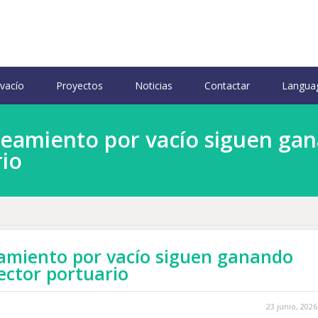
 vacío
Proyectos
Noticias
Contactar
Langua
neamiento por vacío siguen g
rio
amiento por vacío siguen ganando
ector portuario
23 junio, 2026