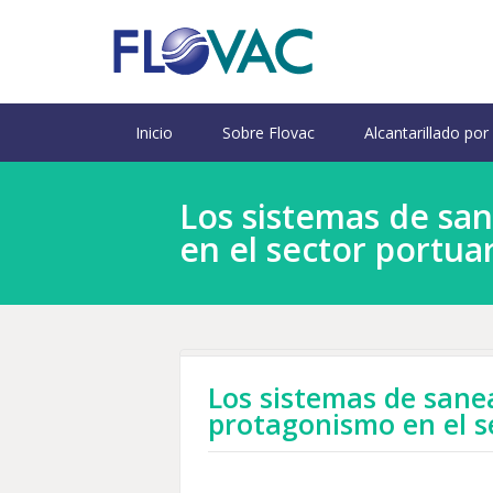
Inicio
Sobre Flovac
Alcantarillado por
Los sistemas de sa
en el sector portua
Los sistemas de sane
protagonismo en el s