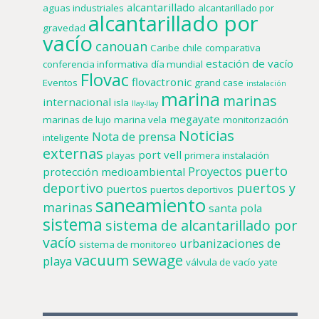
alcantarillado
aguas industriales
alcantarillado por
alcantarillado por
gravedad
vacío
canouan
Caribe
chile
comparativa
estación de vacío
conferencia informativa
día mundial
Flovac
flovactronic
Eventos
grand case
instalación
marina
marinas
internacional
isla
llay-llay
megayate
marinas de lujo
marina vela
monitorización
Noticias
Nota de prensa
inteligente
externas
port vell
playas
primera instalación
puerto
Proyectos
protección medioambiental
deportivo
puertos y
puertos
puertos deportivos
saneamiento
marinas
santa pola
sistema
sistema de alcantarillado por
vacío
urbanizaciones de
sistema de monitoreo
vacuum sewage
playa
válvula de vacío
yate