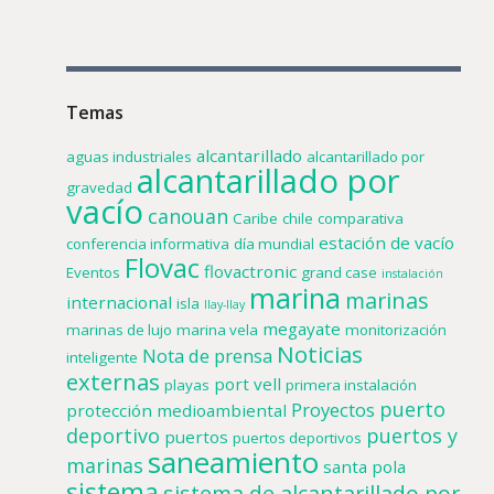
Temas
alcantarillado
aguas industriales
alcantarillado por
alcantarillado por
gravedad
vacío
canouan
Caribe
chile
comparativa
estación de vacío
conferencia informativa
día mundial
Flovac
flovactronic
Eventos
grand case
instalación
marina
marinas
internacional
isla
llay-llay
megayate
marinas de lujo
marina vela
monitorización
Noticias
Nota de prensa
inteligente
externas
port vell
playas
primera instalación
puerto
Proyectos
protección medioambiental
deportivo
puertos y
puertos
puertos deportivos
saneamiento
marinas
santa pola
sistema
sistema de alcantarillado por