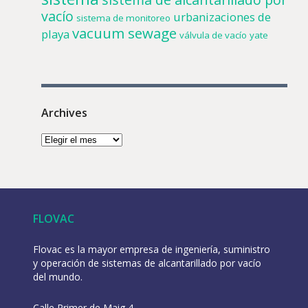
vacío
urbanizaciones de
sistema de monitoreo
vacuum sewage
playa
válvula de vacío
yate
Archives
FLOVAC
Flovac es la mayor empresa de ingeniería, suministro
y operación de sistemas de alcantarillado por vacío
del mundo.
Calle Primer de Maig 4