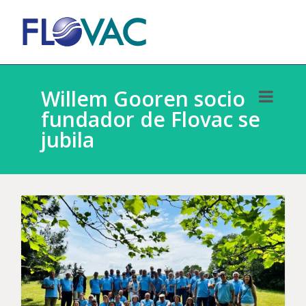
Willem Gooren socio
fundador de Flovac se
jubila