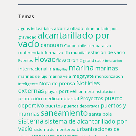
Temas
alcantarillado
aguas industriales
alcantarillado por
alcantarillado por
gravedad
vacío
canouan
Caribe
chile
comparativa
estación de vacío
conferencia informativa
día mundial
Flovac
flovactronic
Eventos
grand case
instalación
marina
marinas
internacional
isla
llay-llay
megayate
marinas de lujo
marina vela
monitorización
Noticias
Nota de prensa
inteligente
externas
port vell
playas
primera instalación
puerto
Proyectos
protección medioambiental
deportivo
puertos y
puertos
puertos deportivos
saneamiento
marinas
santa pola
sistema
sistema de alcantarillado por
vacío
urbanizaciones de
sistema de monitoreo
vacuum sewage