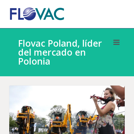
Flovac Poland, líder
del mercado en
Polonia