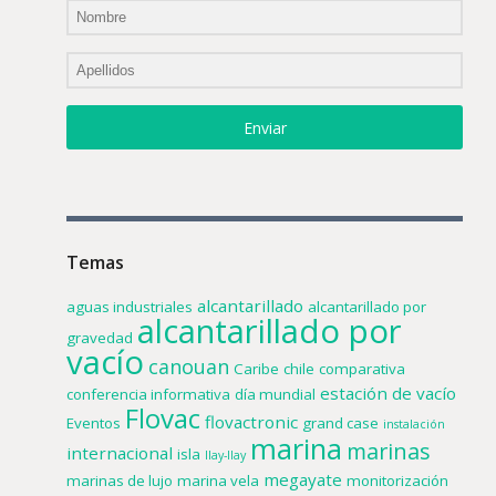
Enviar
Temas
alcantarillado
aguas industriales
alcantarillado por
alcantarillado por
gravedad
vacío
canouan
Caribe
chile
comparativa
estación de vacío
conferencia informativa
día mundial
Flovac
flovactronic
Eventos
grand case
instalación
marina
marinas
internacional
isla
llay-llay
megayate
marinas de lujo
marina vela
monitorización