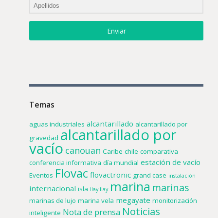
Enviar
Temas
alcantarillado
aguas industriales
alcantarillado por
alcantarillado por
gravedad
vacío
canouan
Caribe
chile
comparativa
estación de vacío
conferencia informativa
día mundial
Flovac
flovactronic
Eventos
grand case
instalación
marina
marinas
internacional
isla
llay-llay
megayate
marinas de lujo
marina vela
monitorización
Noticias
Nota de prensa
inteligente