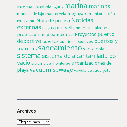
marina
marinas
internacional
isla
llay-llay
megayate
marinas de lujo
marina vela
monitorización
Noticias
Nota de prensa
inteligente
externas
port vell
playas
primera instalación
puerto
Proyectos
protección medioambiental
deportivo
puertos y
puertos
puertos deportivos
saneamiento
marinas
santa pola
sistema
sistema de alcantarillado por
vacío
urbanizaciones de
sistema de monitoreo
vacuum sewage
playa
válvula de vacío
yate
Archives