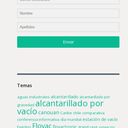
Enviar
Temas
alcantarillado
aguas industriales
alcantarillado por
alcantarillado por
gravedad
vacío
canouan
Caribe
chile
comparativa
estación de vacío
conferencia informativa
día mundial
Flovac
flovactronic
Eventos
grand case
instalación