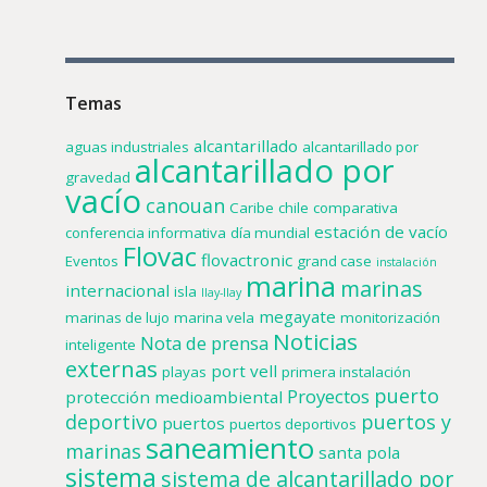
Temas
alcantarillado
aguas industriales
alcantarillado por
alcantarillado por
gravedad
vacío
canouan
Caribe
chile
comparativa
estación de vacío
conferencia informativa
día mundial
Flovac
flovactronic
Eventos
grand case
instalación
marina
marinas
internacional
isla
llay-llay
megayate
marinas de lujo
marina vela
monitorización
Noticias
Nota de prensa
inteligente
externas
port vell
playas
primera instalación
puerto
Proyectos
protección medioambiental
deportivo
puertos y
puertos
puertos deportivos
saneamiento
marinas
santa pola
sistema
sistema de alcantarillado por