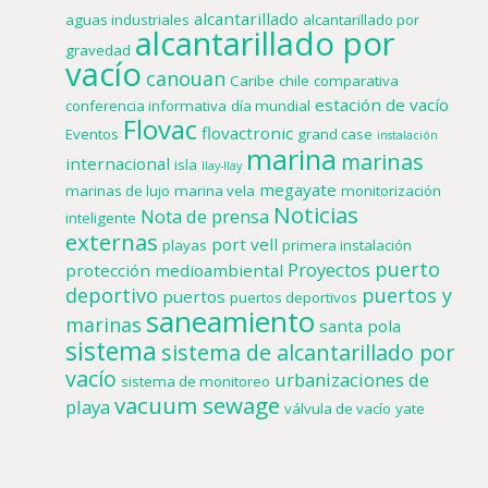
alcantarillado
aguas industriales
alcantarillado por
alcantarillado por
gravedad
vacío
canouan
Caribe
chile
comparativa
estación de vacío
conferencia informativa
día mundial
Flovac
flovactronic
Eventos
grand case
instalación
marina
marinas
internacional
isla
llay-llay
megayate
marinas de lujo
marina vela
monitorización
Noticias
Nota de prensa
inteligente
externas
port vell
playas
primera instalación
puerto
Proyectos
protección medioambiental
deportivo
puertos y
puertos
puertos deportivos
saneamiento
marinas
santa pola
sistema
sistema de alcantarillado por
vacío
urbanizaciones de
sistema de monitoreo
vacuum sewage
playa
válvula de vacío
yate