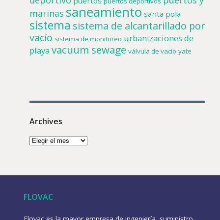
puertos
puertos deportivos
saneamiento
marinas
santa pola
sistema
sistema de alcantarillado por
vacío
urbanizaciones de
sistema de monitoreo
vacuum sewage
playa
válvula de vacío
yate
Archives
FLOVAC
Flovac es la mayor empresa de ingeniería, suministro