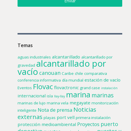
Enviar
Temas
alcantarillado
aguas industriales
alcantarillado por
alcantarillado por
gravedad
vacío
canouan
Caribe
chile
comparativa
estación de vacío
conferencia informativa
día mundial
Flovac
flovactronic
Eventos
grand case
instalación
marina
marinas
internacional
isla
llay-llay
megayate
marinas de lujo
marina vela
monitorización
Noticias
Nota de prensa
inteligente
externas
port vell
playas
primera instalación
puerto
Proyectos
protección medioambiental
deportivo
puertos y