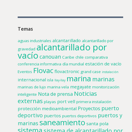
Temas
alcantarillado
aguas industriales
alcantarillado por
alcantarillado por
gravedad
vacío
canouan
Caribe
chile
comparativa
estación de vacío
conferencia informativa
día mundial
Flovac
flovactronic
Eventos
grand case
instalación
marina
marinas
internacional
isla
llay-llay
megayate
marinas de lujo
marina vela
monitorización
Noticias
Nota de prensa
inteligente
externas
port vell
playas
primera instalación
puerto
Proyectos
protección medioambiental
deportivo
puertos y
puertos
puertos deportivos
saneamiento
marinas
santa pola
sistema
sistema de alcantarillado por