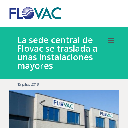
La sede central de
Flovac se traslada a
unas instalaciones
mayores
15 julio, 2019