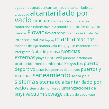
alcantarillado
aguas industriales
alcantarillado por
alcantarillado por
gravedad
vacío
canouan
Caribe
chile
comparativa
estación de vacío
conferencia informativa
día mundial
Flovac
flovactronic
Eventos
grand case
instalación
marina
marinas
internacional
isla
llay-llay
megayate
marinas de lujo
marina vela
monitorización
Noticias
Nota de prensa
inteligente
externas
port vell
playas
primera instalación
puerto
Proyectos
protección medioambiental
deportivo
puertos y
puertos
puertos deportivos
saneamiento
marinas
santa pola
sistema
sistema de alcantarillado por
vacío
urbanizaciones de
sistema de monitoreo
vacuum sewage
playa
válvula de vacío
yate