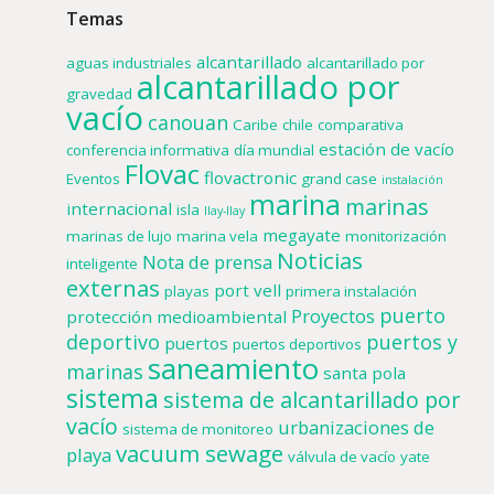
Temas
alcantarillado
aguas industriales
alcantarillado por
alcantarillado por
gravedad
vacío
canouan
Caribe
chile
comparativa
estación de vacío
conferencia informativa
día mundial
Flovac
flovactronic
Eventos
grand case
instalación
marina
marinas
internacional
isla
llay-llay
megayate
marinas de lujo
marina vela
monitorización
Noticias
Nota de prensa
inteligente
externas
port vell
playas
primera instalación
puerto
Proyectos
protección medioambiental
deportivo
puertos y
puertos
puertos deportivos
saneamiento
marinas
santa pola
sistema
sistema de alcantarillado por
vacío
urbanizaciones de
sistema de monitoreo
vacuum sewage
playa
válvula de vacío
yate