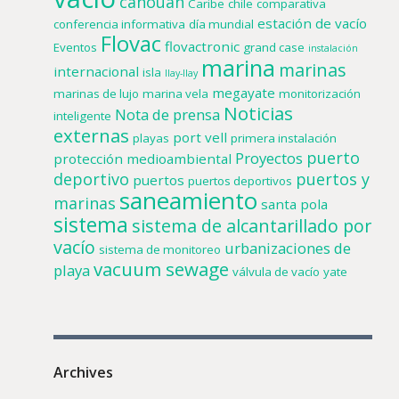
canouan
Caribe
chile
comparativa
estación de vacío
conferencia informativa
día mundial
Flovac
flovactronic
Eventos
grand case
instalación
marina
marinas
internacional
isla
llay-llay
megayate
marinas de lujo
marina vela
monitorización
Noticias
Nota de prensa
inteligente
externas
port vell
playas
primera instalación
puerto
Proyectos
protección medioambiental
deportivo
puertos y
puertos
puertos deportivos
saneamiento
marinas
santa pola
sistema
sistema de alcantarillado por
vacío
urbanizaciones de
sistema de monitoreo
vacuum sewage
playa
válvula de vacío
yate
Archives