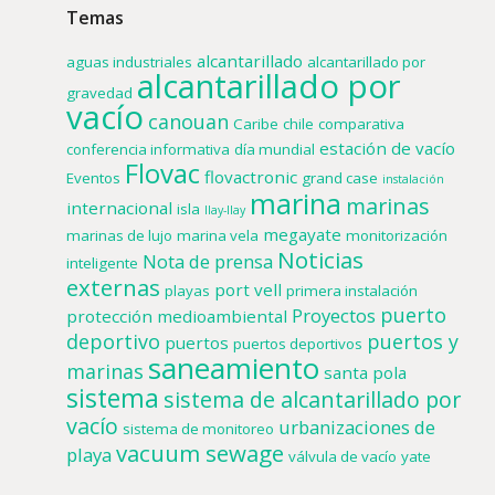
Temas
alcantarillado
aguas industriales
alcantarillado por
alcantarillado por
gravedad
vacío
canouan
Caribe
chile
comparativa
estación de vacío
conferencia informativa
día mundial
Flovac
flovactronic
Eventos
grand case
instalación
marina
marinas
internacional
isla
llay-llay
megayate
marinas de lujo
marina vela
monitorización
Noticias
Nota de prensa
inteligente
externas
port vell
playas
primera instalación
puerto
Proyectos
protección medioambiental
deportivo
puertos y
puertos
puertos deportivos
saneamiento
marinas
santa pola
sistema
sistema de alcantarillado por
vacío
urbanizaciones de
sistema de monitoreo
vacuum sewage
playa
válvula de vacío
yate