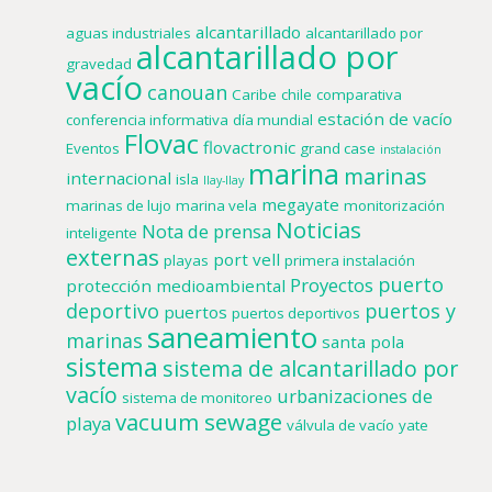
alcantarillado
aguas industriales
alcantarillado por
alcantarillado por
gravedad
vacío
canouan
Caribe
chile
comparativa
estación de vacío
conferencia informativa
día mundial
Flovac
flovactronic
Eventos
grand case
instalación
marina
marinas
internacional
isla
llay-llay
megayate
marinas de lujo
marina vela
monitorización
Noticias
Nota de prensa
inteligente
externas
port vell
playas
primera instalación
puerto
Proyectos
protección medioambiental
deportivo
puertos y
puertos
puertos deportivos
saneamiento
marinas
santa pola
sistema
sistema de alcantarillado por
vacío
urbanizaciones de
sistema de monitoreo
vacuum sewage
playa
válvula de vacío
yate