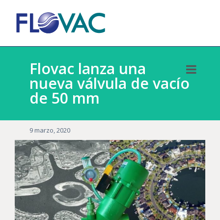
Flovac lanza una
nueva válvula de vacío
de 50 mm
9 marzo, 2020