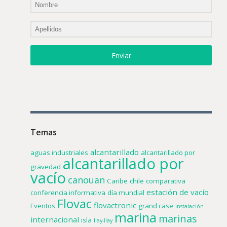
Enviar
Temas
alcantarillado
aguas industriales
alcantarillado por
alcantarillado por
gravedad
vacío
canouan
Caribe
chile
comparativa
estación de vacío
conferencia informativa
día mundial
Flovac
flovactronic
Eventos
grand case
instalación
marina
marinas
internacional
isla
llay-llay