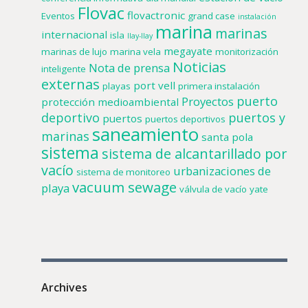
Flovac
flovactronic
Eventos
grand case
instalación
marina
marinas
internacional
isla
llay-llay
megayate
marinas de lujo
marina vela
monitorización
Noticias
Nota de prensa
inteligente
externas
port vell
playas
primera instalación
puerto
Proyectos
protección medioambiental
deportivo
puertos y
puertos
puertos deportivos
saneamiento
marinas
santa pola
sistema
sistema de alcantarillado por
vacío
urbanizaciones de
sistema de monitoreo
vacuum sewage
playa
válvula de vacío
yate
Archives