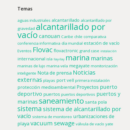
Temas
alcantarillado
aguas industriales
alcantarillado por
alcantarillado por
gravedad
vacío
canouan
Caribe
chile
comparativa
estación de vacío
conferencia informativa
día mundial
Flovac
flovactronic
Eventos
grand case
instalación
marina
marinas
internacional
isla
llay-llay
megayate
marinas de lujo
marina vela
monitorización
Noticias
Nota de prensa
inteligente
externas
port vell
playas
primera instalación
puerto
Proyectos
protección medioambiental
deportivo
puertos y
puertos
puertos deportivos
saneamiento
marinas
santa pola
sistema
sistema de alcantarillado por
vacío
urbanizaciones de
sistema de monitoreo
vacuum sewage
playa
válvula de vacío
yate