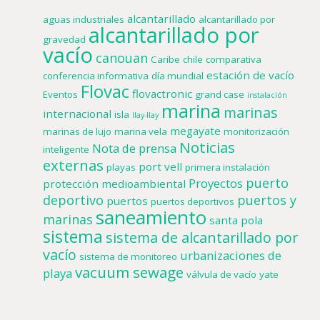
alcantarillado
aguas industriales
alcantarillado por
alcantarillado por
gravedad
vacío
canouan
Caribe
chile
comparativa
estación de vacío
conferencia informativa
día mundial
Flovac
flovactronic
Eventos
grand case
instalación
marina
marinas
internacional
isla
llay-llay
megayate
marinas de lujo
marina vela
monitorización
Noticias
Nota de prensa
inteligente
externas
port vell
playas
primera instalación
puerto
Proyectos
protección medioambiental
deportivo
puertos y
puertos
puertos deportivos
saneamiento
marinas
santa pola
sistema
sistema de alcantarillado por
vacío
urbanizaciones de
sistema de monitoreo
vacuum sewage
playa
válvula de vacío
yate