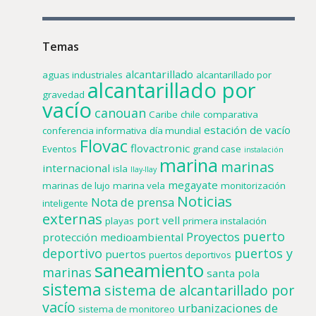
Temas
alcantarillado
aguas industriales
alcantarillado por
alcantarillado por
gravedad
vacío
canouan
Caribe
chile
comparativa
estación de vacío
conferencia informativa
día mundial
Flovac
flovactronic
Eventos
grand case
instalación
marina
marinas
internacional
isla
llay-llay
megayate
marinas de lujo
marina vela
monitorización
Noticias
Nota de prensa
inteligente
externas
port vell
playas
primera instalación
puerto
Proyectos
protección medioambiental
deportivo
puertos y
puertos
puertos deportivos
saneamiento
marinas
santa pola
sistema
sistema de alcantarillado por
vacío
urbanizaciones de
sistema de monitoreo