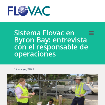
Sistema Flovac en
Byron Bay: entrevista
con el responsable de
operaciones
12 mayo, 2021