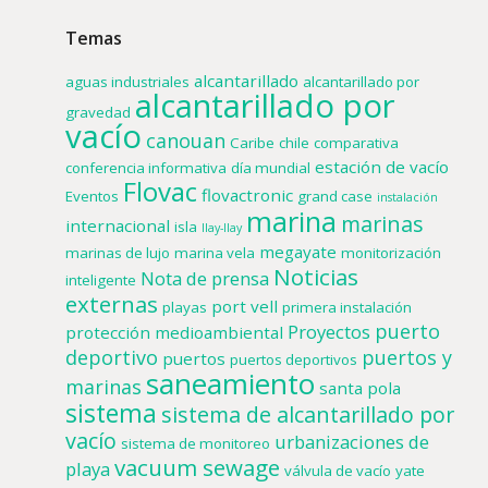
Temas
alcantarillado
aguas industriales
alcantarillado por
alcantarillado por
gravedad
vacío
canouan
Caribe
chile
comparativa
estación de vacío
conferencia informativa
día mundial
Flovac
flovactronic
Eventos
grand case
instalación
marina
marinas
internacional
isla
llay-llay
megayate
marinas de lujo
marina vela
monitorización
Noticias
Nota de prensa
inteligente
externas
port vell
playas
primera instalación
puerto
Proyectos
protección medioambiental
deportivo
puertos y
puertos
puertos deportivos
saneamiento
marinas
santa pola
sistema
sistema de alcantarillado por
vacío
urbanizaciones de
sistema de monitoreo
vacuum sewage
playa
válvula de vacío
yate