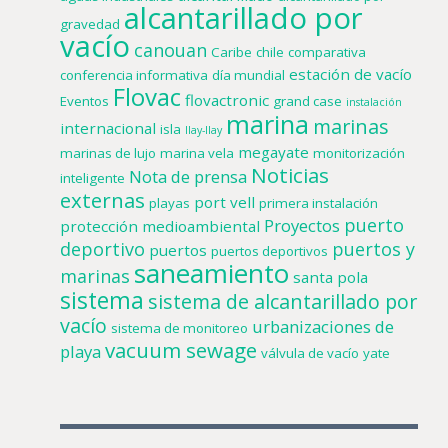
alcantarillado por
gravedad
vacío
canouan
Caribe
chile
comparativa
estación de vacío
conferencia informativa
día mundial
Flovac
flovactronic
Eventos
grand case
instalación
marina
marinas
internacional
isla
llay-llay
megayate
marinas de lujo
marina vela
monitorización
Noticias
Nota de prensa
inteligente
externas
port vell
playas
primera instalación
puerto
Proyectos
protección medioambiental
deportivo
puertos y
puertos
puertos deportivos
saneamiento
marinas
santa pola
sistema
sistema de alcantarillado por
vacío
urbanizaciones de
sistema de monitoreo
vacuum sewage
playa
válvula de vacío
yate