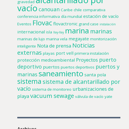
gravedad
vacío
canouan
Caribe
chile
comparativa
estación de vacío
conferencia informativa
día mundial
Flovac
flovactronic
Eventos
grand case
instalación
marina
marinas
internacional
isla
llay-llay
megayate
marinas de lujo
marina vela
monitorización
Noticias
Nota de prensa
inteligente
externas
port vell
playas
primera instalación
puerto
Proyectos
protección medioambiental
deportivo
puertos y
puertos
puertos deportivos
saneamiento
marinas
santa pola
sistema
sistema de alcantarillado por
vacío
urbanizaciones de
sistema de monitoreo
vacuum sewage
playa
válvula de vacío
yate
Archives