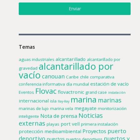
Enviar
Temas
alcantarillado
aguas industriales
alcantarillado por
alcantarillado por
gravedad
vacío
canouan
Caribe
chile
comparativa
estación de vacío
conferencia informativa
día mundial
Flovac
flovactronic
Eventos
grand case
instalación
marina
marinas
internacional
isla
llay-llay
megayate
marinas de lujo
marina vela
monitorización
Noticias
Nota de prensa
inteligente
externas
port vell
playas
primera instalación
puerto
Proyectos
protección medioambiental
deportivo
puertos y
puertos
puertos deportivos