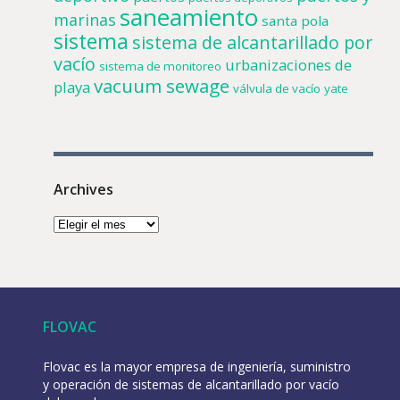
saneamiento
marinas
santa pola
sistema
sistema de alcantarillado por
vacío
urbanizaciones de
sistema de monitoreo
vacuum sewage
playa
válvula de vacío
yate
Archives
FLOVAC
Flovac es la mayor empresa de ingeniería, suministro
y operación de sistemas de alcantarillado por vacío