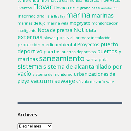
estación de vacío
conferencia informativa
día mundial
Flovac
flovactronic
Eventos
grand case
instalación
marina
marinas
internacional
isla
llay-llay
megayate
marinas de lujo
marina vela
monitorización
Noticias
Nota de prensa
inteligente
externas
port vell
playas
primera instalación
puerto
Proyectos
protección medioambiental
deportivo
puertos y
puertos
puertos deportivos
saneamiento
marinas
santa pola
sistema
sistema de alcantarillado por
vacío
urbanizaciones de
sistema de monitoreo
vacuum sewage
playa
válvula de vacío
yate
Archives