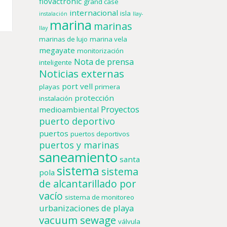
flovactronic
grand case
internacional
isla
instalación
llay-
marina
marinas
llay
marinas de lujo
marina vela
megayate
monitorización
Nota de prensa
inteligente
Noticias externas
port vell
playas
primera
protección
instalación
Proyectos
medioambiental
puerto deportivo
puertos
puertos deportivos
puertos y marinas
saneamiento
santa
sistema
sistema
pola
de alcantarillado por
vacío
sistema de monitoreo
urbanizaciones de playa
vacuum sewage
válvula