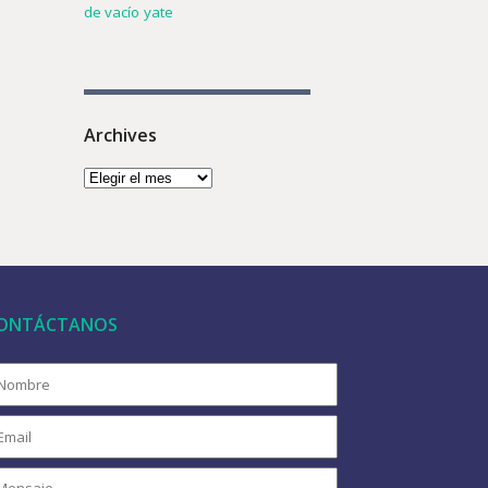
de vacío
yate
Archives
ONTÁCTANOS