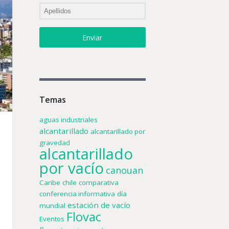
Enviar
Temas
aguas industriales
alcantarillado
alcantarillado por
gravedad
alcantarillado
por vacío
canouan
Caribe
chile
comparativa
conferencia informativa
día
estación de vacío
mundial
Flovac
Eventos