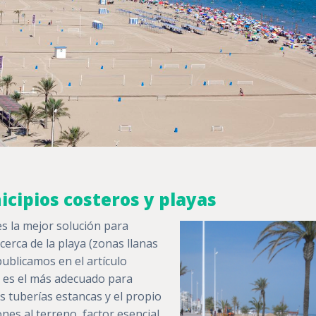
cipios costeros y playas
es la mejor solución para
erca de la playa (zonas llanas
publicamos en el artículo
ío es el más adecuado para
 tuberías estancas y el propio
ones al terreno, factor esencial