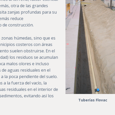
emás, otra de las grandes
sita zanjas profundas para su
además reduce
o de construcción.
ra zonas húmedas, sino que es
icipios costeros con áreas
ento suelen obstruirse. En el
edad) los residuos se acumulan
voca malos olores e incluso
s de aguas residuales en el
 a la poca pendiente del suelo.
 a la fuerza del vacío, la
as residuales en el interior de
sedimentos, evitando así los
Tuberías Flovac