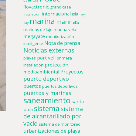
Eventos
flovactronic
grand case
internacional
isla
instalación
llay-
marina
marinas
llay
marinas de lujo
marina vela
megayate
monitorización
Nota de prensa
inteligente
Noticias externas
port vell
playas
primera
protección
instalación
Proyectos
medioambiental
puerto deportivo
puertos
puertos deportivos
puertos y marinas
saneamiento
santa
sistema
sistema
pola
de alcantarillado por
vacío
sistema de monitoreo
urbanizaciones de playa