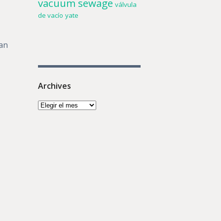
vacuum sewage
válvula
de vacío
yate
ran
Archives